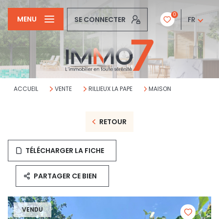
0
MENU
SE CONNECTER
FR
ACCUEIL
VENTE
RILLIEUX LA PAPE
MAISON
RETOUR
TÉLÉCHARGER LA FICHE
PARTAGER CE BIEN
VENDU