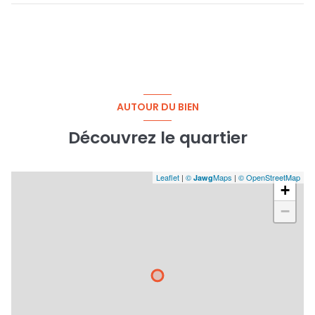
véranda
17,36 m²
chambre 1
12,70 m²
chambre 3
30,74 m²
chambre 2
14,59 m²
salle d\'eau
2,80 m²
w.c.
1,12 m²
dressing
3,50 m²
AUTOUR DU BIEN
Découvrez le quartier
Leaflet
|
©
Maps
|
© OpenStreetMap
Jawg
+
−