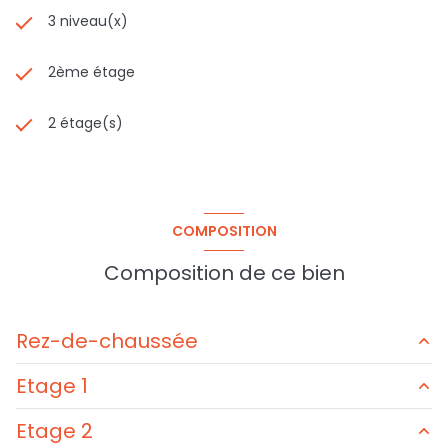
3 niveau(x)
2ème étage
2 étage(s)
COMPOSITION
Composition de ce bien
Rez-de-chaussée
Etage 1
séjour - salon - cuisine
31,70 m²
Etage 2
salle d\'eau
6,70 m²
dégagement
2,98 m²