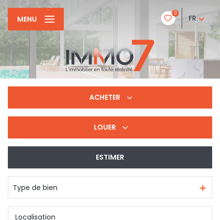
0
FR
MENU
ACHETER
LOUER
De l'ancien
ESTIMER
à l'année
Type de bien