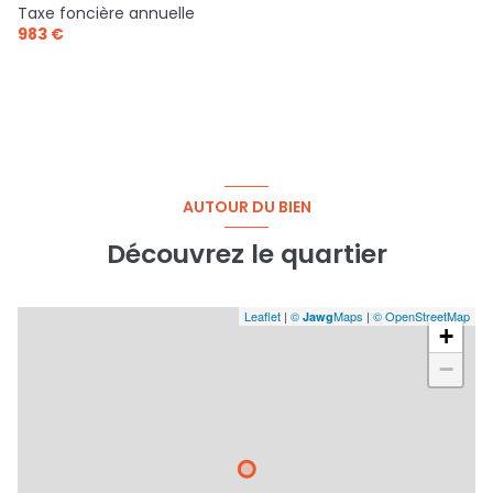
Taxe foncière annuelle
983 €
AUTOUR DU BIEN
Découvrez le quartier
Leaflet
|
©
Maps
|
© OpenStreetMap
Jawg
+
−