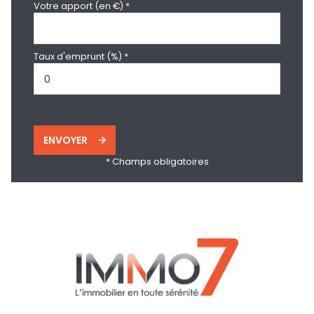
Votre apport (en €) *
Taux d'emprunt (%) *
ENVOYER
* Champs obligatoires