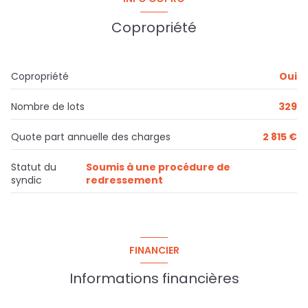
dégagement
7,07 m²
Copropriété
placard
1,25 m²
chambre 1
11,94 m²
Copropriété
Oui
chambre 2
9,24 m²
Nombre de lots
329
chambre 3
9,20 m²
chambre 4
10,50 m²
Quote part annuelle des charges
2 815 €
w.c.
0,80 m²
Statut du
Soumis à une procédure de
syndic
redressement
salle d\'eau
4,14 m²
cave
5,93 m²
FINANCIER
Informations financières