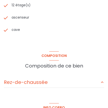
12 étage(s)
ascenseur
cave
COMPOSITION
Composition de ce bien
Rez-de-chaussée
séjour - salle à manger
36,15 m²
cuisine
6,83 m²
INFO COPRO