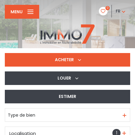
0
FR
MENU
ACHETER
LOUER
De l'ancien
ESTIMER
à l'année
Type de bien
1
Localisation